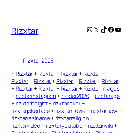
Instagram
X
TikTok
Facebo
YouT
Rizxtar
Rizxtar 2026
+
Rizxtar
+
Rizxtar
+
Rizxtar
+
Rizxtar
+
Rizxtar
+
Rizxtar
+
Rizxtar
+
Rizxtar
+
Rizxtar
+
Rizxtar
+
Rizxtar
+
Rizxtar
+
Rizxtar images
+
rizxtarinstagram
+
rizxtar2026
+
rizxtarage
+
rizxtarheight
+
rizxtarjoker
+
rizxtarjokerface
+
rizxtarmovie
+
rizxtarnow
+
rizxtarrealname
+
rizxtarreligion
+
rizxtarvideo
+
rizxtaryoutube
+
rizxtarwiki
+
Rizxtar videos
+
Rizxtar pictures
+
Rizxtar