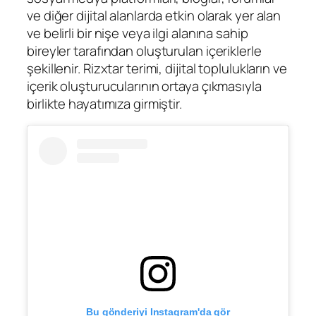
ve diğer dijital alanlarda etkin olarak yer alan
ve belirli bir nişe veya ilgi alanına sahip
bireyler tarafından oluşturulan içeriklerle
şekillenir. Rizxtar terimi, dijital toplulukların ve
içerik oluşturucularının ortaya çıkmasıyla
birlikte hayatımıza girmiştir.
Bu gönderiyi Instagram'da gör