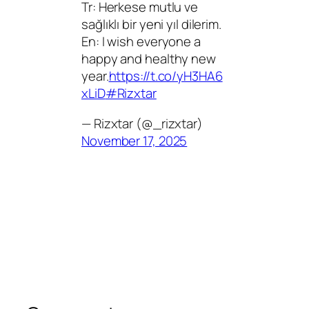
Tr: Herkese mutlu ve
sağlıklı bir yeni yıl dilerim.
En: I wish everyone a
happy and healthy new
year.
https://t.co/yH3HA6
xLiD
#Rizxtar
— Rizxtar (@_rizxtar)
November 17, 2025