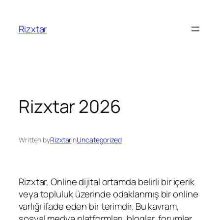
İçeriğe
geç
Rizxtar
Rizxtar 2026
Written by
Rizxtar
in
Uncategorized
Rizxtar, Online dijital ortamda belirli bir içerik
veya topluluk üzerinde odaklanmış bir online
varlığı ifade eden bir terimdir. Bu kavram,
sosyal medya platformları, bloglar, forumlar